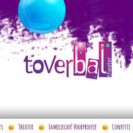
es
Theater
Familiecafé Voorproefje
Confetti