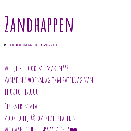
Zandhappen
VERDER NAAR HET OVERZICHT
Wil je het ook meemaken???
Vanaf nu woensdag t/m zaterdag van
11.00tot 17.00u
Reserveren via
voorproefje@toverbaltheater.nl
We gaan je heel graag zien ?❤️