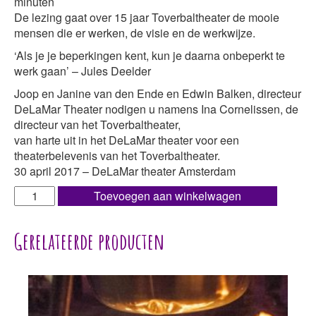
minuten
De lezing gaat over 15 jaar Toverbaltheater de mooie
mensen die er werken, de visie en de werkwijze.
‘Als je je beperkingen kent, kun je daarna onbeperkt te
werk gaan’ – Jules Deelder
Joop en Janine van den Ende en Edwin Balken, directeur
DeLaMar Theater nodigen u namens Ina Cornelissen, de
directeur van het Toverbaltheater,
van harte uit in het DeLaMar theater voor een
theaterbelevenis van het Toverbaltheater.
30 april 2017 – DeLaMar theater Amsterdam
Toverbaltheater-
Toevoegen aan winkelwagen
Lezing
Ina
Gerelateerde producten
Cornelissen-
DeLaMar
Theater
2017
aantal