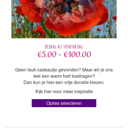
Prijsklasse:
€
5.00
-
€
100.00
€5.00
Geen leuk cadeautje gevonden? Maar wil je ons
wel een warm hart toedragen?
tot
Dan kun je hier een vrije donatie kiezen.
Kijk hier voor meer inspiratie
€100.00
Dit
Opties selecteren
product
heeft
meerdere
variaties.