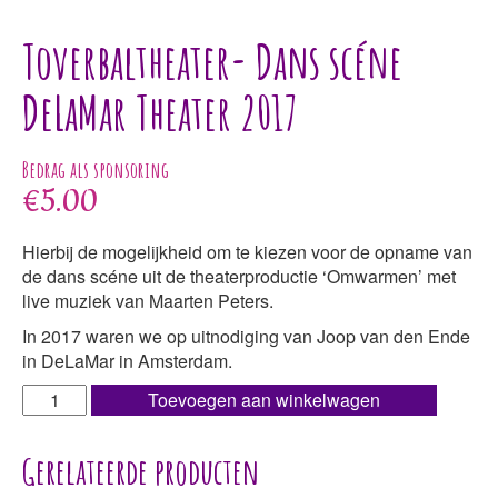
Toverbaltheater- Dans scéne
DeLaMar Theater 2017
€
5.00
Hierbij de mogelijkheid om te kiezen voor de opname van
de dans scéne uit de theaterproductie ‘Omwarmen’ met
live muziek van Maarten Peters.
In 2017 waren we op uitnodiging van Joop van den Ende
in DeLaMar in Amsterdam.
Toverbaltheater-
Toevoegen aan winkelwagen
Dans
scéne
Gerelateerde producten
DeLaMar
Theater