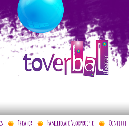
es
Theater
Familiecafé Voorproefje
Confetti