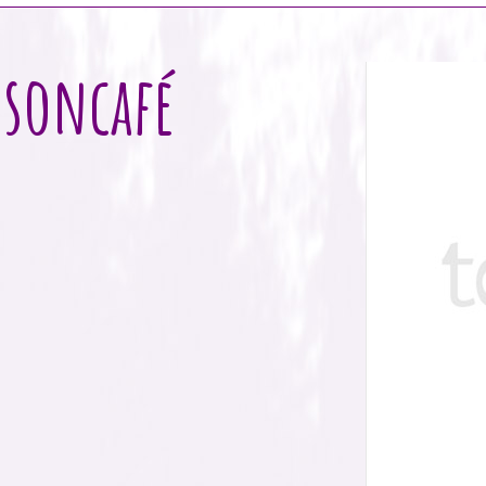
nsoncafé