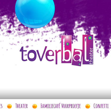
es
Theater
Familiecafé Voorproefje
Confetti