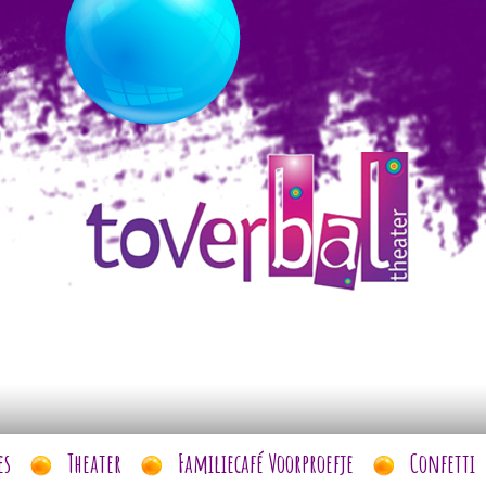
es
Theater
Familiecafé Voorproefje
Confetti