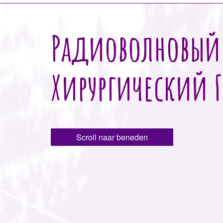
Радиоволновый
Хирургический Г
Scroll naar beneden