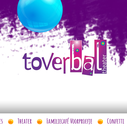
es
Theater
Familiecafé Voorproefje
Confetti