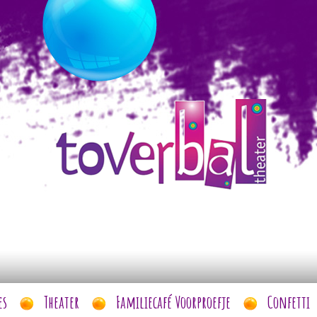
es
Theater
Familiecafé Voorproefje
Confetti